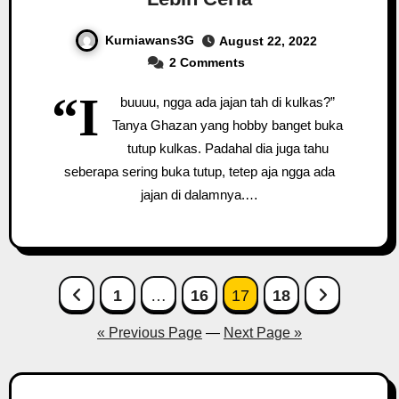
Kurniawans3G
August 22, 2022
2 Comments
“I
buuuu, ngga ada jajan tah di kulkas?”
Tanya Ghazan yang hobby banget buka
tutup kulkas. Padahal dia juga tahu
seberapa sering buka tutup, tetep aja ngga ada
jajan di dalamnya.…
Posts
1
…
16
17
18
pagination
« Previous Page
—
Next Page »