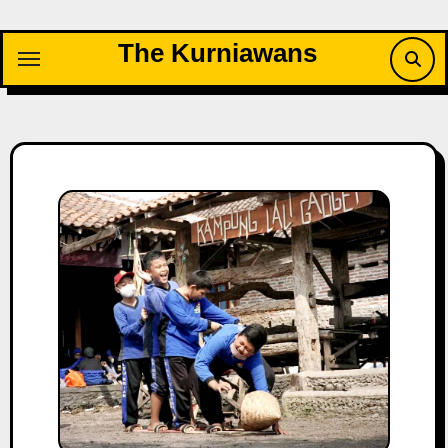
Skip
to
The Kurniawans
content