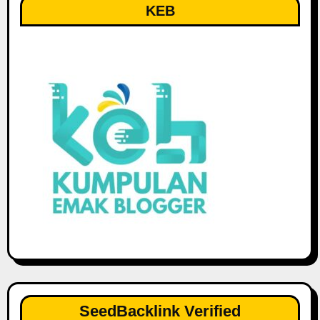
KEB
SeedBacklink Verified