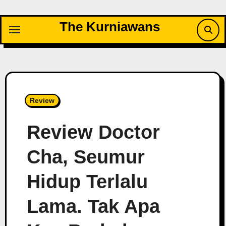
Skip
to
The Kurniawans
content
Review
Review Doctor
Cha, Seumur
Hidup Terlalu
Lama. Tak Apa