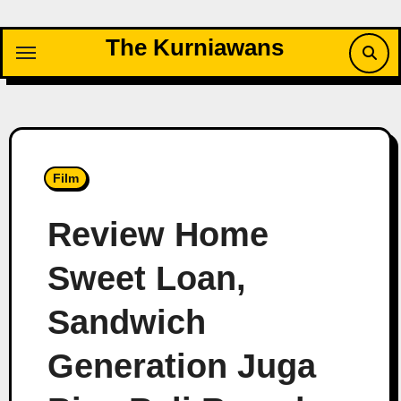
Skip
to
The Kurniawans
content
Film
Review Home
Sweet Loan,
Sandwich
Generation Juga