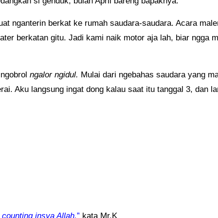
dangkan si genduk, bulan April bareng bapaknya.
k buat nganterin berkat ke rumah saudara-saudara. Acara mal
ter berkatan gitu. Jadi kami naik motor aja lah, biar ngga 
a ngobrol
ngalor ngidul.
Mulai dari ngebahas saudara yang m
. Aku langsung ingat dong kalau saat itu tanggal 3, dan l
 counting insya Allah
,
”
kata Mr.K