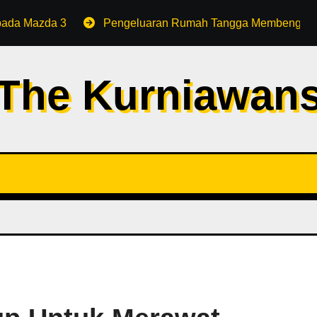
pada Mazda 3
Pengeluaran Rumah Tangga Membengkak?
The Kurniawan