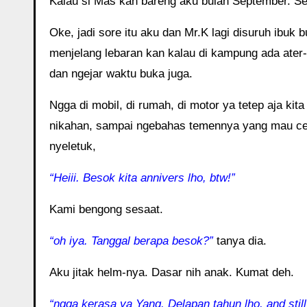
Kalau si Mas kan bareng aku bulan September. Se
Oke, jadi sore itu aku dan Mr.K lagi disuruh ibu
menjelang lebaran kan kalau di kampung ada ater-a
dan ngejar waktu buka juga.
Ngga di mobil, di rumah, di motor ya tetep aja kit
nikahan, sampai ngebahas temennya yang mau cerai
nyeletuk,
“Heiii. Besok kita annivers lho, btw!”
Kami bengong sesaat.
“oh iya. Tanggal berapa besok?”
tanya dia.
Aku jitak helm-nya. Dasar nih anak. Kumat deh.
“ngga kerasa ya Yang. Delapan tahun lho, and still