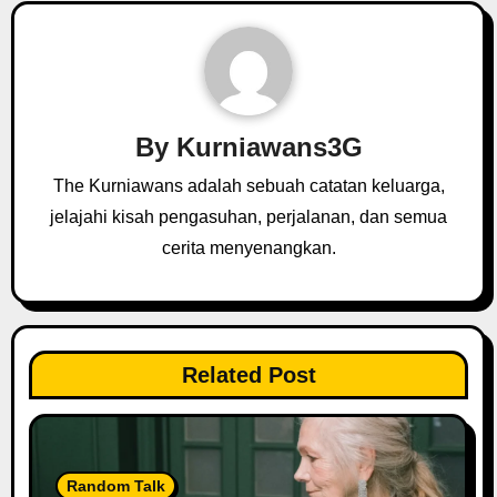
a
v
i
g
By
Kurniawans3G
a
The Kurniawans adalah sebuah catatan keluarga,
t
jelajahi kisah pengasuhan, perjalanan, dan semua
cerita menyenangkan.
i
o
n
Related Post
Random Talk