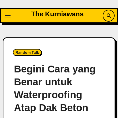
Skip
to
The Kurniawans
content
Random Talk
Begini Cara yang
Benar untuk
Waterproofing
Atap Dak Beton