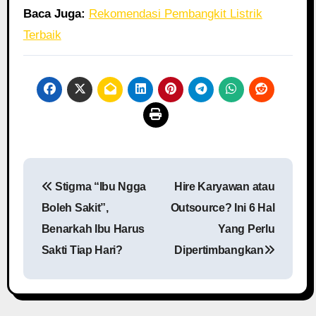
Baca Juga:
Rekomendasi Pembangkit Listrik
Terbaik
P
Stigma “Ibu Ngga
Hire Karyawan atau
o
Boleh Sakit”,
Outsource? Ini 6 Hal
s
Benarkah Ibu Harus
Yang Perlu
Sakti Tiap Hari?
Dipertimbangkan
t
n