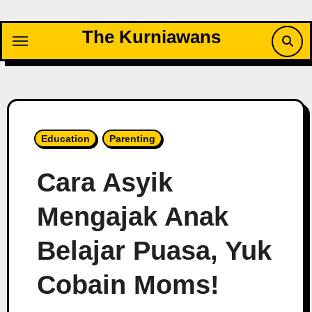
Skip
to
The Kurniawans
content
Education
Parenting
Cara Asyik
Mengajak Anak
Belajar Puasa, Yuk
Cobain Moms!