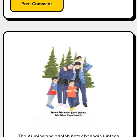
The Kurniawans adalah petak bahagia Lintang