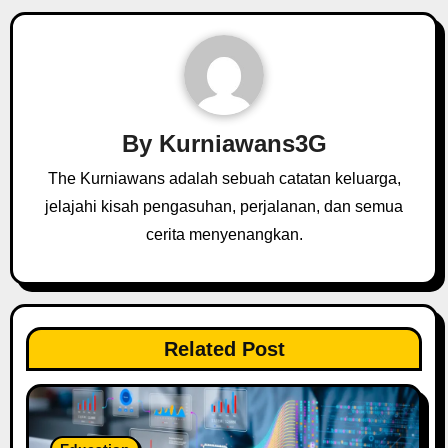
a
v
i
g
By
Kurniawans3G
a
The Kurniawans adalah sebuah catatan keluarga,
t
jelajahi kisah pengasuhan, perjalanan, dan semua
cerita menyenangkan.
i
o
n
Related Post