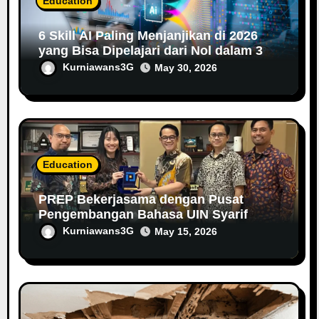
Education
6 Skill AI Paling Menjanjikan di 2026
yang Bisa Dipelajari dari Nol dalam 3
Bulan
Kurniawans3G
May 30, 2026
Education
PREP Bekerjasama dengan Pusat
Pengembangan Bahasa UIN Syarif
Hidayatullah Jakarta dalam
Kurniawans3G
May 15, 2026
Menyediakan Pelatihan Bahasa Inggris
Berbasis AI