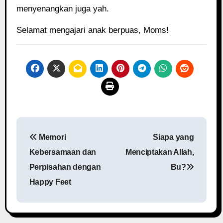
menyenangkan juga yah.
Selamat mengajari anak berpuas, Moms!
P
Memori
Siapa yang
o
Kebersamaan dan
Menciptakan Allah,
s
Perpisahan dengan
Bu?
Happy Feet
t
n