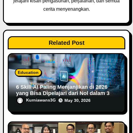
t
jelajahi kisah pengasuhan, perjalanan, dan semua
cerita menyenangkan.
i
o
n
Related Post
Education
6 Skill AI Paling Menjanjikan di 2026
yang Bisa Dipelajari dari Nol dalam 3
Bulan
Kurniawans3G
May 30, 2026