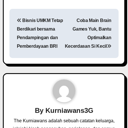
P
Bisnis UMKM Tetap
Coba Main Brain
o
Berdikari bersama
Games Yuk, Bantu
s
Pendampingan dan
Optimalkan
Pemberdayaan BRI
Kecerdasan Si Kecil
t
n
a
v
i
g
By
Kurniawans3G
a
The Kurniawans adalah sebuah catatan keluarga,