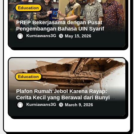
Education
PREP Bekerjasama dengan Pusat
Pengembangan Bahasa UIN Syarif
Hidayatullah Jakarta dalam
Kurniawans3G
May 15, 2026
Menyediakan Pelatihan Bahasa Inggris
Berbasis AI
Education
Plafon Rumah Jebol Karena Rayap:
Cerita Kecil yang Berawal dari Bunyi
Aneh di Langit-Langit
Kurniawans3G
March 9, 2026