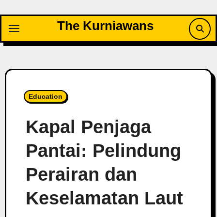
Skip
to
The Kurniawans
content
Education
Kapal Penjaga
Pantai: Pelindung
Perairan dan
Keselamatan Laut